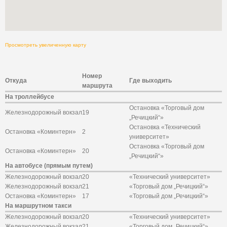
Просмотреть увеличенную карту
Номер
Откуда
Где выходить
маршрута
На троллейбусе
Остановка «Торговый дом
Железнодорожный вокзал
19
„Речицкий“»
Остановка «Технический
Остановка «Коминтерн»
2
университет»
Остановка «Торговый дом
Остановка «Коминтерн»
20
„Речицкий“»
На автобусе (прямым путем)
Железнодорожный вокзал
20
«Технический университет»
Железнодорожный вокзал
21
«Торговый дом „Речицкий“»
Остановка «Коминтерн»
17
«Торговый дом „Речицкий“»
На маршрутном такси
Железнодорожный вокзал
20
«Технический университет»
Железнодорожный вокзал
21
«Торговый дом „Речицкий“»