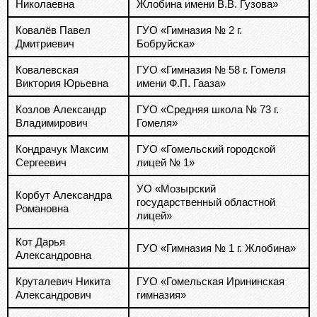
Николаевна
Жлобина имени В.В. Гузова»
Ковалёв Павел
ГУО «Гимназия № 2 г.
Дмитриевич
Бобруйска»
Ковалевская
ГУО «Гимназия № 58 г. Гомеля
Виктория Юрьевна
имени Ф.П. Гааза»
Козлов Александр
ГУО «Средняя школа № 73 г.
Владимирович
Гомеля»
Кондрачук Максим
ГУО «Гомельский городской
Сергеевич
лицей № 1»
УО «Мозырский
Корбут Александра
государственный областной
Романовна
лицей»
Кот Дарья
ГУО «Гимназия № 1 г. Жлобина»
Александровна
Круталевич Никита
ГУО «Гомельская Ирининская
Александрович
гимназия»