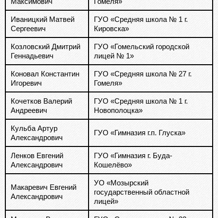
Максимович
Гомеля»
Иваницкий Матвей
ГУО «Средняя школа № 1 г.
Сергеевич
Кировска»
Козловский Дмитрий
ГУО «Гомельский городской
Геннадьевич
лицей № 1»
Коновал Константин
ГУО «Средняя школа № 27 г.
Игоревич
Гомеля»
Кочетков Валерий
ГУО «Средняя школа № 1 г.
Андреевич
Новополоцка»
Кульба Артур
ГУО «Гимназия г.п. Глуска»
Александрович
Ленков Евгений
ГУО «Гимназия г. Буда-
Александрович
Кошелёво»
УО «Мозырский
Макаревич Евгений
государственный областной
Александрович
лицей»