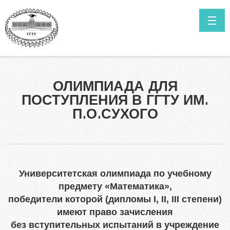
Перейти к основному содержанию
ГЛАВНАЯ
НОВОСТИ
Как поступить в ГГТУ им. П.О.Сухого?
ОЛИМПИАДА ДЛЯ
Высшее образование в сокращенные сроки обучения
КОНТАКТЫ
ПОСТУПЛЕНИЯ В ГГТУ ИМ.
Нормативные документы
ИТОГИ ПРИЁМА ПРОШЛЫХ ЛЕТ
П.О.СУХОГО
Специальности
САЙТ УНИВЕРСИТЕТА
Информация о ходе приёмной кампании
Мы в Telegram
Выпускникам инженерных классов
Университетская олимпиада по учебному
Личный кабинет абитуриента
предмету «Математика»,
победители которой (дипломы I, II, III степени)
Олимпиада для поступления в ГГТУ им. П.О.Сухого
имеют право зачисления
Целевая подготовка
без вступительных испытаний в учреждение