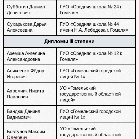
Субботин Даниил
ГУО «Средняя школа № 24 г.
Денисович
Гомеля»
Сухарькова Дарья
ГУО «Средняя школа № 44
Алексеевна
имени Н.А. Лебедева г. Гомеля»
Дипломы III степени
Аземша Ангелина
ГУО «Средняя школа № 12 г.
Александровна
Гомеля»
Аникеенко Фёдор
ГУО «Гомельский городской
Игоревич
лицей № 1»
УО «Гомельский
Ахремчик Никита
государственный областной
Павлович
лицей»
Бандюк Даниил
ГУО «Гомельский городской
Вадимович
лицей № 1»
УО «Гомельский
Бовтунов Максим
государственный областной
Олегович