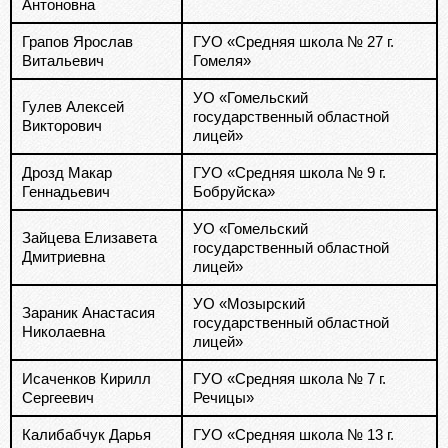
Антоновна
Грапов Ярослав
ГУО «Средняя школа № 27 г.
Витальевич
Гомеля»
УО «Гомельский
Гулев Алексей
государственный областной
Викторович
лицей»
Дрозд Макар
ГУО «Средняя школа № 9 г.
Геннадьевич
Бобруйска»
УО «Гомельский
Зайцева Елизавета
государственный областной
Дмитриевна
лицей»
УО «Мозырский
Зараник Анастасия
государственный областной
Николаевна
лицей»
Исаченков Кирилл
ГУО «Средняя школа № 7 г.
Сергеевич
Речицы»
Калибабчук Дарья
ГУО «Средняя школа № 13 г.