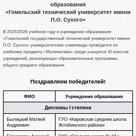
Абитуриентам из Российской федерации
образования
Зачисление без вступительных испытаний
«Гомельский технический университет имени
П.О. Сухого»
Родителям абитуриентов
Часто задаваемые вопросы
В 2025/2026 учебном году в учреждении образования
«Гомельский государственный технический университет имени
Факультет довузовской подготовки
П.О. Сухого» университетская олимпиада проводится по
Централизованное тестирование
учебному предмету «Математика» среди учащихся XI классов
Репетиционное тестирование
учреждений, реализующих образовательные программы
общего среднего образования.
Профориентанционные мероприятия 2023/2024
Поздравляем победителей!
ФИО
Учреждения образования
Дипломы I степени
Былицкий Матвей
ГУО «Кировская средняя школа
Андреевич
Жлобинского района»