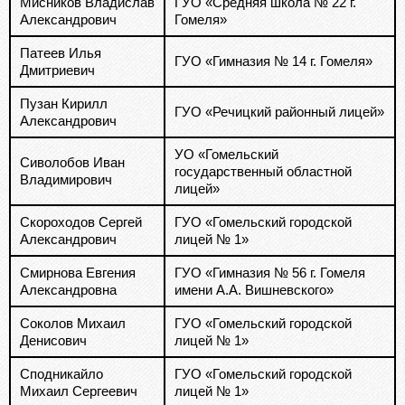
Мисников Владислав
ГУО «Средняя школа № 22 г.
Александрович
Гомеля»
Патеев Илья
ГУО «Гимназия № 14 г. Гомеля»
Дмитриевич
Пузан Кирилл
ГУО «Речицкий районный лицей»
Александрович
УО «Гомельский
Сиволобов Иван
государственный областной
Владимирович
лицей»
Скороходов Сергей
ГУО «Гомельский городской
Александрович
лицей № 1»
Смирнова Евгения
ГУО «Гимназия № 56 г. Гомеля
Александровна
имени А.А. Вишневского»
Соколов Михаил
ГУО «Гомельский городской
Денисович
лицей № 1»
Сподникайло
ГУО «Гомельский городской
Михаил Сергеевич
лицей № 1»