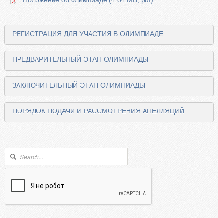
Положение об олимпиаде (4.84 МБ, pdf)
Показать
РЕГИСТРАЦИЯ ДЛЯ УЧАСТИЯ В ОЛИМПИАДЕ
Показать
ПРЕДВАРИТЕЛЬНЫЙ ЭТАП ОЛИМПИАДЫ
Показать
ЗАКЛЮЧИТЕЛЬНЫЙ ЭТАП ОЛИМПИАДЫ
Показать
ПОРЯДОК ПОДАЧИ И РАССМОТРЕНИЯ АПЕЛЛЯЦИЙ
Форма поиска
Поиск