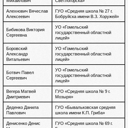
Михайлович
Светлогорска»
Алехнович Вячеслав
ГУО «Средняя школа № 27 г.
Алексеевич
Бобруйска имени В.З. Хоружей»
УО «Гомельский
Бибикова Виктория
государственный областной
Сергеевна
лицей»
Боровский
УО «Гомельский
Александр
государственный областной
Витальевич
лицей»
УО «Гомельский
Ботвич Павел
государственный областной
Сергеевич
лицей»
Вегера Матвей
ГУО «Средняя школа № 9 г.
Дмитриевич
Мозыря»
Деденко Данила
ГУО «Бывальковская средняя
Павлович
школа имени К.П. Гриба»
Денисенко Денис
ГУО «Средняя школа № 69 г.