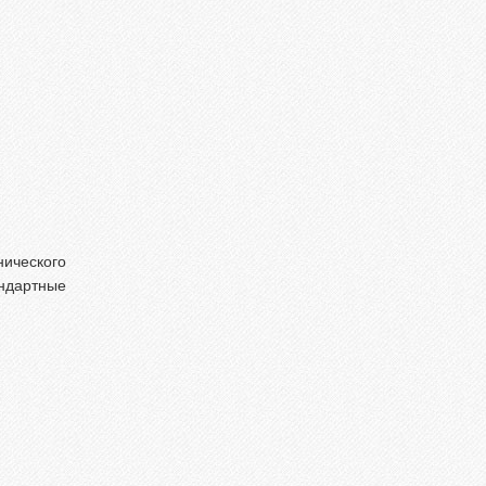
нического
андартные