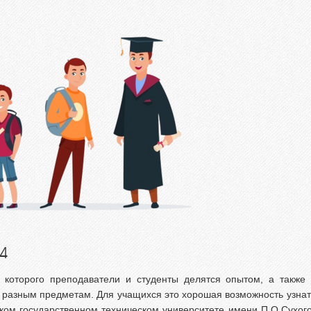
 им. П.О.Сухого
вая подготовка
уриентам из Российской
ерации
сление без вступительных
ытаний
телям абитуриентов
о задаваемые вопросы
льтет довузовской
отовки
трализованное
ирование
тиционное тестирование
4
фориентанционные
приятия 2023/2024
 которого преподаватели и студенты делятся опытом, а также
о разным предметам. Для учащихся это хорошая возможность узна
ком государственном техническом университете имени П.О.Сухого