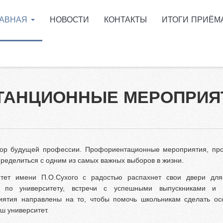
ЛАВНАЯ
НОВОСТИ
КОНТАКТЫ
ИТОГИ ПРИЁМ
поступить в ГГТУ им.
Сухого?
ее образование в
ащенные сроки обучения
АНЦИОННЫЕ МЕРОПРИЯТИ
мативные документы
циальности
ормация о ходе приёмной
пании
бор будущей профессии. Профориентационные мероприятия, пр
 Telegram
ределиться с одним из самых важных выборов в жизни.
ускникам инженерных
итет имени П.О.Сухого с радостью распахнет свои двери для
сов
ии по университету, встречи с успешными выпускниками и 
иятия направлены на то, чтобы помочь школьникам сделать ос
ый кабинет абитуриента
ш университет.
пиада для поступления в