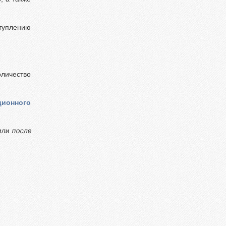
ступлению
оличество
ционного
или после