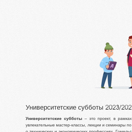
ГГТУ
Целе
Абит
фед
Зачи
исп
Роди
Част
Факу
подг
Цен
тест
Репе
Университетские субботы 2023/202
Про
меро
Университетские субботы
– это проект, в рамках
увлекательные мастер-классы, лекции и семинары п
о технических и экономических профессиях, Гомельс