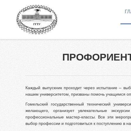
Перейти к основному содержанию
Г
Как 
П.О.
Высш
сокр
ПРОФОРИЕНТ
Нор
Спе
Инф
кам
Каждый выпускник проходит через испытание – вы
Мы в
нашим университетом, призваны помочь учащимся оп
Вып
Гомельский государственный технический универс
клас
желающего, организует увлекательные экскурс
профессиональные мастер-классы. Все эти меропр
Личн
выбор профессии и подготовиться к поступлению в на
Олим