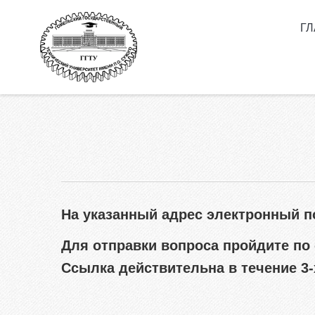
Перейти к основному содержанию
Г
Как 
П.О.
Высш
сокр
Нор
Спе
Инф
кам
На указанный адрес электронный 
Мы в
Для отправки вопроса пройдите по 
Вып
клас
Ссылка действительна в течение 3-
Личн
Олим
ГГТУ