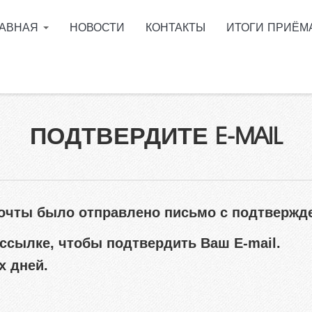
ЛАВНАЯ
НОВОСТИ
КОНТАКТЫ
ИТОГИ ПРИЁМ
поступить в ГГТУ им.
Сухого?
ее образование в
ащенные сроки обучения
ПОДТВЕРДИТЕ E-MAIL
мативные документы
циальности
ормация о ходе приёмной
пании
почты было отправлено письмо с подтвержд
 Telegram
ссылке, чтобы подтвердить Ваш E-mail.
ускникам инженерных
сов
х дней.
ый кабинет абитуриента
пиада для поступления в
 им. П.О.Сухого