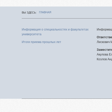
Целе
ГЛАВНАЯ
ВЫ ЗДЕСЬ
Абит
фед
Зачи
Информация о специальностях и факультетах
Информаци
исп
университета
Ответств
Роди
Итоги приема прошлых лет
Лискович 
Част
Заместите
Акулова Е
Факу
Козлов Ан
подг
Цен
тест
Репе
Про
меро