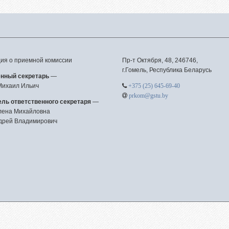
вая подготовка
уриентам из Российской
ерации
сление без вступительных
я о приемной комиссии
Пр-т Октября, 48, 246746,
ытаний
г.Гомель, Республика Беларусь
енный секретарь
—
телям абитуриентов
Михаил Ильич
+375 (25) 645-69-40
prkom@gstu.by
о задаваемые вопросы
ль ответственного секретаря
—
лена Михайловна
льтет довузовской
дрей Владимирович
отовки
трализованное
ирование
тиционное тестирование
фориентанционные
приятия 2023/2024