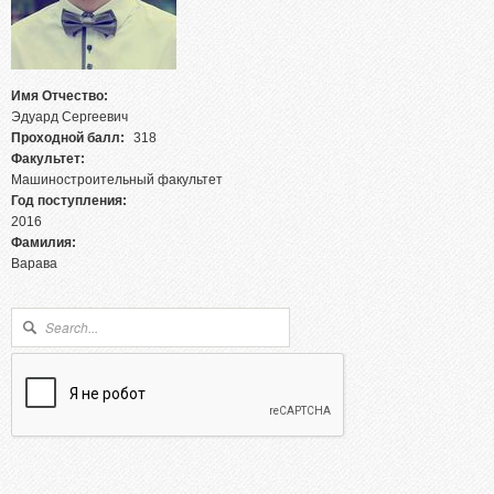
Абитуриентам из Российской федерации
Зачисление без вступительных испытаний
Родителям абитуриентов
Имя Отчество:
Часто задаваемые вопросы
Эдуард Сергеевич
Проходной балл:
Факультет довузовской подготовки
318
Факультет:
Централизованное тестирование
Машиностроительный факультет
Год поступления:
Репетиционное тестирование
2016
Профориентанционные мероприятия 2023/2024
Фамилия:
Варава
Форма поиска
Поиск