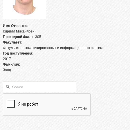
Абитуриентам из Российской федерации
Зачисление без вступительных испытаний
Родителям абитуриентов
Имя Отчество:
Часто задаваемые вопросы
Кирилл Михайлович
Факультет довузовской подготовки
Проходной балл:
305
Факультет:
Централизованное тестирование
Факультет автоматизированных и информационных систем
Год поступления:
Репетиционное тестирование
2017
Профориентанционные мероприятия 2023/2024
Фамилия:
Заяц
Форма поиска
Поиск