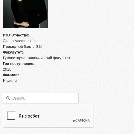
Абитуриентам из Российской федерации
Зачисление без вступительных испытаний
Родителям абитуриентов
Часто задаваемые вопросы
Имя Отчество:
Факультет довузовской подготовки
Диана Алексеевна
Проходной балл:
Централизованное тестирование
315
Факультет:
Репетиционное тестирование
Гуманитарно-экономический факультет
Год поступления:
Профориентанционные мероприятия 2023/2024
2016
Фамилия:
Исупова
Форма поиска
Поиск