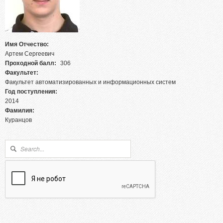
Абитуриентам из Российской федерации
Зачисление без вступительных испытаний
Родителям абитуриентов
Имя Отчество:
Часто задаваемые вопросы
Артем Сергеевич
Факультет довузовской подготовки
Проходной балл:
306
Факультет:
Централизованное тестирование
Факультет автоматизированных и информационных систем
Год поступления:
Репетиционное тестирование
2014
Профориентанционные мероприятия 2023/2024
Фамилия:
Куранцов
Форма поиска
Поиск