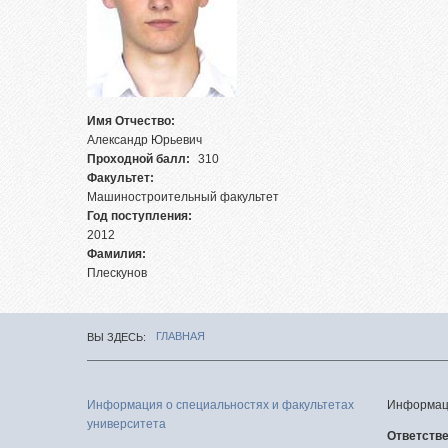
Целе
Абит
фед
Зачи
Имя Отчество:
исп
Александр Юрьевич
Проходной балл:
310
Роди
Факультет:
Част
Машиностроительный факультет
Год поступления:
Факу
2012
подг
Фамилия:
Плескунов
Цен
тест
Репе
ГЛАВНАЯ
ВЫ ЗДЕСЬ
Про
меро
Информация о специальностях и факультетах
Информаци
университета
Ответств