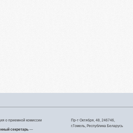
вая подготовка
уриентам из Российской
ерации
сление без вступительных
ытаний
телям абитуриентов
о задаваемые вопросы
льтет довузовской
отовки
трализованное
ирование
тиционное тестирование
фориентанционные
приятия 2023/2024
я о приемной комиссии
Пр-т Октября, 48, 246746,
г.Гомель, Республика Беларусь
енный секретарь
—