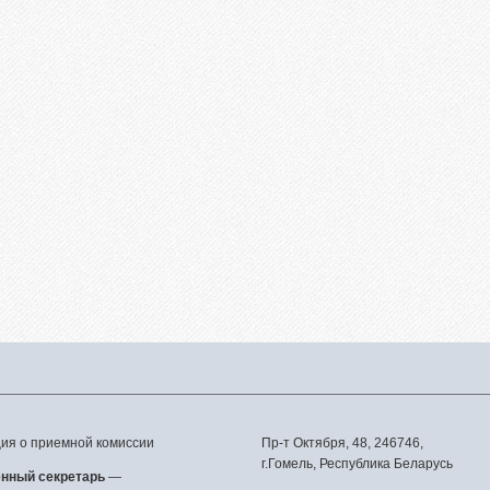
вая подготовка
уриентам из Российской
ерации
сление без вступительных
ытаний
телям абитуриентов
о задаваемые вопросы
льтет довузовской
отовки
трализованное
ирование
тиционное тестирование
фориентанционные
приятия 2023/2024
я о приемной комиссии
Пр-т Октября, 48, 246746,
г.Гомель, Республика Беларусь
енный секретарь
—