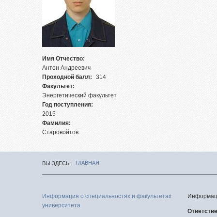
Целе
Абит
фед
Зачи
Имя Отчество:
исп
Антон Андреевич
Проходной балл:
314
Роди
Факультет:
Част
Энергетический факультет
Год поступления:
Факу
2015
подг
Фамилия:
Старовойтов
Цен
тест
Репе
ГЛАВНАЯ
ВЫ ЗДЕСЬ
Про
меро
Информация о специальностях и факультетах
Информаци
университета
Ответств