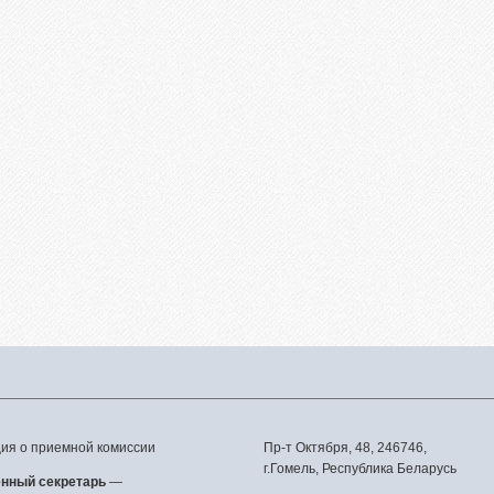
вая подготовка
уриентам из Российской
ерации
сление без вступительных
ытаний
телям абитуриентов
о задаваемые вопросы
льтет довузовской
отовки
трализованное
ирование
тиционное тестирование
фориентанционные
приятия 2023/2024
я о приемной комиссии
Пр-т Октября, 48, 246746,
г.Гомель, Республика Беларусь
енный секретарь
—