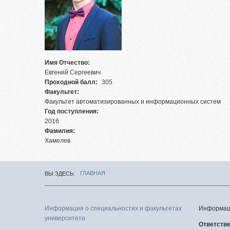
Целе
Абит
фед
Зачи
Имя Отчество:
исп
Евгений Сергеевич
Проходной балл:
305
Роди
Факультет:
Част
Факультет автоматизированных и информационных систем
Год поступления:
Факу
2016
подг
Фамилия:
Хамелев
Цен
тест
Репе
ГЛАВНАЯ
ВЫ ЗДЕСЬ
Про
меро
Информация о специальностях и факультетах
Информаци
университета
Ответств