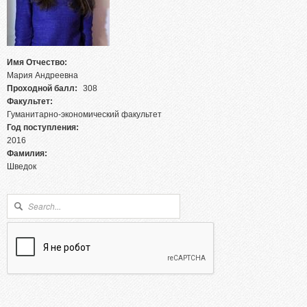
Абитуриентам из Российской федерации
Зачисление без вступительных испытаний
Родителям абитуриентов
Имя Отчество:
Часто задаваемые вопросы
Мария Андреевна
Факультет довузовской подготовки
Проходной балл:
308
Факультет:
Централизованное тестирование
Гуманитарно-экономический факультет
Год поступления:
Репетиционное тестирование
2016
Профориентанционные мероприятия 2023/2024
Фамилия:
Шведок
Форма поиска
Поиск