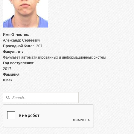
Абитуриентам из Российской федерации
Зачисление без вступительных испытаний
Родителям абитуриентов
Часто задаваемые вопросы
Имя Отчество:
Факультет довузовской подготовки
Александр Сергеевич
Проходной балл:
307
Централизованное тестирование
Факультет:
Репетиционное тестирование
Факультет автоматизированных и информационных систем
Год поступления:
Профориентанционные мероприятия 2023/2024
2017
Фамилия:
Шпак
Форма поиска
Поиск