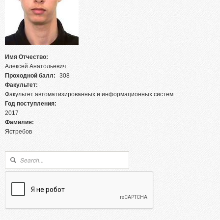
Абитуриентам из Российской федерации
Зачисление без вступительных испытаний
Родителям абитуриентов
Часто задаваемые вопросы
Имя Отчество:
Факультет довузовской подготовки
Алексей Анатольевич
Проходной балл:
308
Централизованное тестирование
Факультет:
Репетиционное тестирование
Факультет автоматизированных и информационных систем
Год поступления:
Профориентанционные мероприятия 2023/2024
2017
Фамилия:
Ястребов
Форма поиска
Поиск