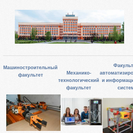
Абитуриентам из Российской федерации
Зачисление без вступительных испытаний
Родителям абитуриентов
Часто задаваемые вопросы
Факультет довузовской подготовки
Централизованное тестирование
Репетиционное тестирование
Профориентанционные мероприятия 2023/2024
Факульт
Машиностроительный
Механико-
автоматизир
факультет
технологический
и информац
факультет
систе