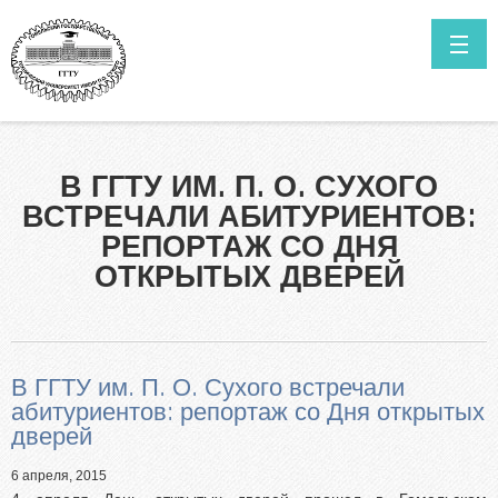
Перейти к основному содержанию
ГЛАВНАЯ
НОВОСТИ
Как поступить в ГГТУ им. П.О.Сухого?
В ГГТУ ИМ. П. О. СУХОГО
Высшее образование в сокращенные сроки обучения
КОНТАКТЫ
ВСТРЕЧАЛИ АБИТУРИЕНТОВ:
Нормативные документы
ИТОГИ ПРИЁМА ПРОШЛЫХ ЛЕТ
РЕПОРТАЖ СО ДНЯ
Специальности
ОТКРЫТЫХ ДВЕРЕЙ
САЙТ УНИВЕРСИТЕТА
Информация о ходе приёмной кампании
Мы в Telegram
Выпускникам инженерных классов
В ГГТУ им. П. О. Сухого встречали
Личный кабинет абитуриента
абитуриентов: репортаж со Дня открытых
Олимпиада для поступления в ГГТУ им. П.О.Сухого
дверей
Целевая подготовка
6 апреля, 2015