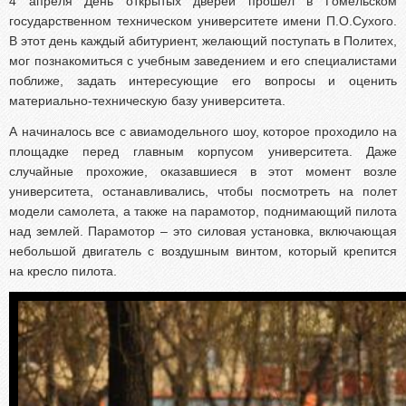
4 апреля День открытых дверей прошел в Гомельском
Абитуриентам из Российской федерации
государственном техническом университете имени П.О.Сухого.
Зачисление без вступительных испытаний
В этот день каждый абитуриент, желающий поступать в Политех,
Родителям абитуриентов
мог познакомиться с учебным заведением и его специалистами
поближе, задать интересующие его вопросы и оценить
Часто задаваемые вопросы
материально-техническую базу университета.
Факультет довузовской подготовки
А начиналось все с авиамодельного шоу, которое проходило на
Централизованное тестирование
площадке перед главным корпусом университета. Даже
Репетиционное тестирование
случайные прохожие, оказавшиеся в этот момент возле
университета, останавливались, чтобы посмотреть на полет
Профориентанционные мероприятия 2023/2024
модели самолета, а также на парамотор, поднимающий пилота
над землей. Парамотор – это силовая установка, включающая
небольшой двигатель с воздушным винтом, который крепится
на кресло пилота.