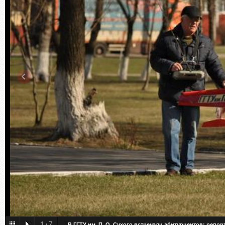
1
7
/
В ГГТУ им. П. О. Сухого встречали абитуриентов: репо