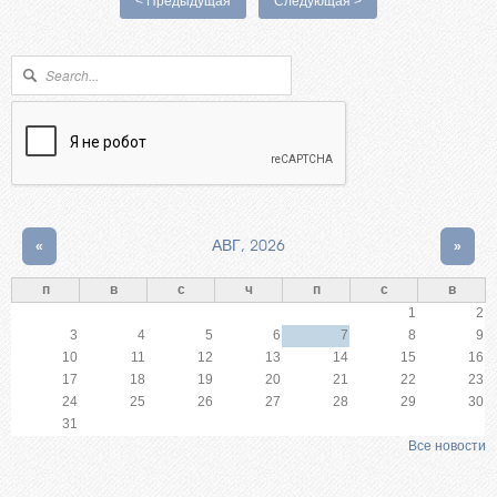
< Предыдущая
Следующая >
Форма поиска
Поиск
«
АВГ, 2026
»
п
в
с
ч
п
с
в
1
2
3
4
5
6
7
8
9
10
11
12
13
14
15
16
17
18
19
20
21
22
23
24
25
26
27
28
29
30
31
Все новости