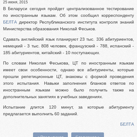
Абитуриентам из Российской федерации
25 июня, 2015
В Беларуси сегодня пройдет централизованное тестирование
Зачисление без вступительных испытаний
по иностранным языкам. Об этом сообщил корреспонденту
Родителям абитуриентов
БЕЛТА
директор Республиканского института контроля знаний
Министерства образования Николай Феськов.
Часто задаваемые вопросы
Факультет довузовской подготовки
Сдавать английский язык планируют 23 тыс. 336 абитуриентов,
немецкий - 3 тыс. 808 человек, французский - 788, испанский -
Централизованное тестирование
185 абитуриентов, китайский - 10 поступающих.
Репетиционное тестирование
По словам Николая Феськова, ЦТ по иностранным языкам
Профориентанционные мероприятия 2023/2024
имеет свои особенности, однако все абитуриенты, которые
прошли репетиционные ЦТ, знакомы с формой проведения
этого испытания. Навыки заполнения бланков ответов по
иностранным языкам можно было получить также на
дополнительных занятиях в учебных заведениях.
Испытание длится 120 минут, за которые абитуриенту
предлагается выполнить 60 заданий.
БЕЛТА