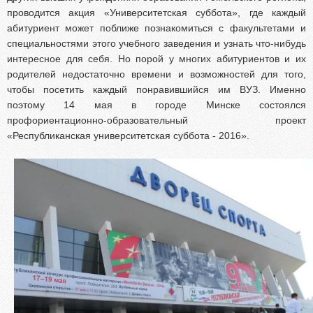
Абитуриентам из Российской федерации
проводится акция «Университетская суббота», где каждый
Зачисление без вступительных испытаний
абитуриент может поближе познакомиться с факультетами и
специальностями этого учебного заведения и узнать что-нибудь
Родителям абитуриентов
интересное для себя. Но порой у многих абитуриентов и их
Часто задаваемые вопросы
родителей недостаточно времени и возможностей для того,
Факультет довузовской подготовки
чтобы посетить каждый понравившийся им ВУЗ. Именно
поэтому 14 мая в городе Минске состоялся
Централизованное тестирование
профориентационно-образовательный проект
Репетиционное тестирование
«Республиканская университетская суббота - 2016».
Профориентанционные мероприятия 2023/2024