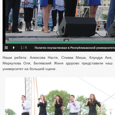
1
4
/
Политех поучаствовал в Республиканской университет
Наши ребята: Алексова Настя, Спивак Миша, Клундук Аня,
Меркулова Оля, Белявский Женя здорово представили наш
университет на большой сцене.