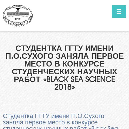
Перейти к основному содержанию
ГЛАВНАЯ
НОВОСТИ
Как поступить в ГГТУ им. П.О.Сухого?
СТУДЕНТКА ГГТУ ИМЕНИ
Высшее образование в сокращенные сроки обучения
КОНТАКТЫ
П.О.СУХОГО ЗАНЯЛА ПЕРВОЕ
Нормативные документы
ИТОГИ ПРИЁМА ПРОШЛЫХ ЛЕТ
МЕСТО В КОНКУРСЕ
Специальности
СТУДЕНЧЕСКИХ НАУЧНЫХ
САЙТ УНИВЕРСИТЕТА
Информация о ходе приёмной кампании
РАБОТ «BLACK SEA SCIENCE
Мы в Telegram
2018»
Выпускникам инженерных классов
Личный кабинет абитуриента
Олимпиада для поступления в ГГТУ им. П.О.Сухого
Студентка ГГТУ имени П.О.Сухого
Целевая подготовка
заняла первое место в конкурсе
студенческих научных работ «Black Sea