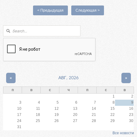
< Предыдущая
Следующая >
Форма поиска
Поиск
«
АВГ, 2026
»
п
в
с
ч
п
с
в
1
2
3
4
5
6
7
8
9
10
11
12
13
14
15
16
17
18
19
20
21
22
23
24
25
26
27
28
29
30
31
Все новости