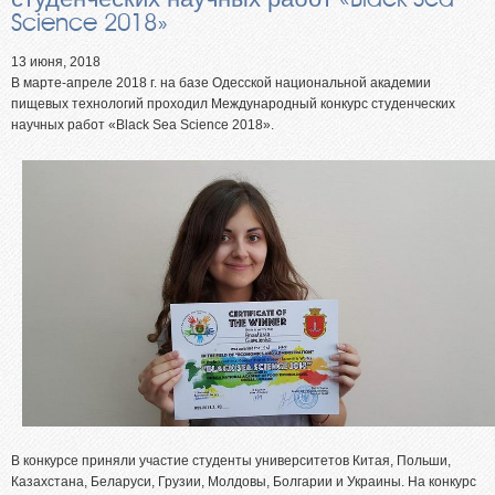
Абитуриентам из Российской федерации
Science 2018»
Зачисление без вступительных испытаний
13 июня, 2018
Родителям абитуриентов
В марте-апреле 2018 г. на базе Одесской национальной академии
пищевых технологий проходил Международный конкурс студенческих
Часто задаваемые вопросы
научных работ «Black Sea Science 2018».
Факультет довузовской подготовки
Централизованное тестирование
Репетиционное тестирование
Профориентанционные мероприятия 2023/2024
В конкурсе приняли участие студенты университетов Китая, Польши,
Казахстана, Беларуси, Грузии, Молдовы, Болгарии и Украины. На конкурс