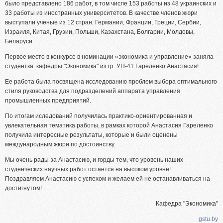
было представлено 186 работ, в том числе 153 работы из 48 украинских и
33 работы из иностранных университетов. В качестве членов жюри
выступали ученые из 12 стран: Германии, Франции, Греции, Сербии,
Израиля, Китая, Грузии, Польши, Казахстана, Болгарии, Молдовы,
Беларуси.
Первое место в конкурсе в номинации «экономика и управление» заняла
студентка кафедры "Экономика" из гр. УП-41 Гареленко Анастасия!
Ее работа была посвящена исследованию проблем выбора оптимального
стиля руководства для подразделений аппарата управления
промышленных предприятий.
По итогам иследований получилась практико-ориентированная и
увлекательная тематика работы, в рамках которой Анастасия Гареленко
получила интересные результаты, которые и были оценены
международным жюри по достоинству.
Мы очень рады за Анастасию, и горды тем, что уровень наших
студенческих научных работ остается на высоком уровне!
Поздравляем Анастасию с успехом и желаем ей не останавливаться на
достигнутом!
Кафедра "Экономика"
gstu.by