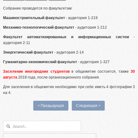
Абитуриентам из Российской федерации
Собрание проводится по факультетам:
Зачисление без вступительных испытаний
Машиностроительный факультет
- аудитория 1-219
Родителям абитуриентов
Механико-технологический
факультет
- аудитория 1-212
Часто задаваемые вопросы
Факультет автоматизированных и информационных систем
-
Факультет довузовской подготовки
аудитория 2-11
Централизованное тестирование
Энергетический факультет
- аудитория 2-14
Репетиционное тестирование
Гуманитарно-экономический факультет
- аудитория 1-327
Профориентанционные мероприятия 2023/2024
Заселение иногородних студентов
в общежитие состоится, также
30
августа
2018 года,
после организационного собрания.
Для заселения в общежитие необходимо при себе иметь 4 фотографии 3
на 4.
< Предыдущая
Следующая >
Форма поиска
Поиск