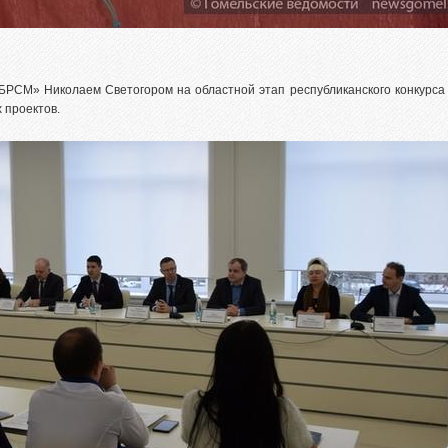
БРСМ» Николаем Светогором на областной этап республиканского конкурса
 проектов.