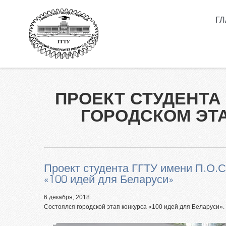
Перейти к основному содержанию
Г
Как 
П.О.
Высш
сокр
ПРОЕКТ СТУДЕНТА
Нор
ГОРОДСКОМ ЭТА
Спе
Инф
кам
Мы в
Проект студента ГГТУ имени П.О.С
Вып
«100 идей для Беларуси»
клас
6 декабря, 2018
Личн
Состоялся городской этап конкурса «100 идей для Беларуси».
Олим
ГГТУ