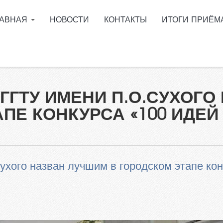
ЛАВНАЯ
НОВОСТИ
КОНТАКТЫ
ИТОГИ ПРИЁМ
поступить в ГГТУ им.
Сухого?
ее образование в
ащенные сроки обучения
 ГГТУ ИМЕНИ П.О.СУХОГО
мативные документы
ПЕ КОНКУРСА «100 ИДЕЙ
циальности
ормация о ходе приёмной
пании
 Telegram
ухого назван лучшим в городском этапе ко
ускникам инженерных
сов
ый кабинет абитуриента
пиада для поступления в
 им. П.О.Сухого