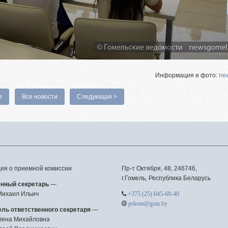
Информация и фото:
ne
я
Все новости
Следующая >
я о приемной комиссии
Пр-т Октября, 48, 246746,
г.Гомель, Республика Беларусь
енный секретарь
—
Михаил Ильич
+375 (25) 645-69-40
prkom@gstu.by
ль ответственного секретаря
—
лена Михайловна