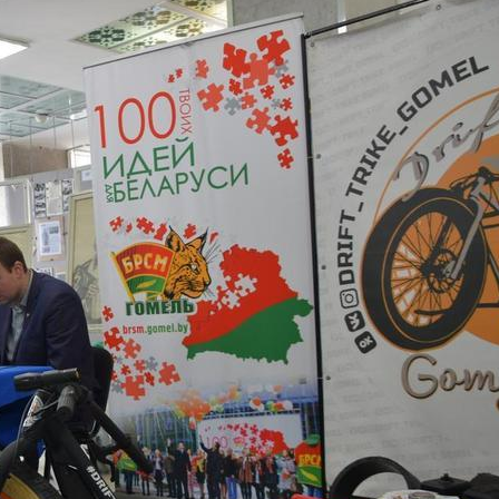
вая подготовка
уриентам из Российской
ерации
сление без вступительных
ытаний
телям абитуриентов
о задаваемые вопросы
льтет довузовской
отовки
трализованное
ирование
тиционное тестирование
фориентанционные
приятия 2023/2024