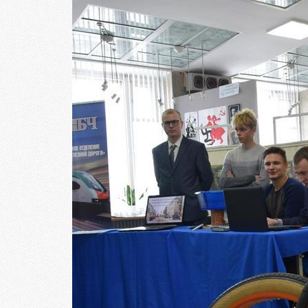
Целе
Абит
фед
Зачи
исп
Роди
Част
Факу
подг
Цен
тест
Репе
Про
меро