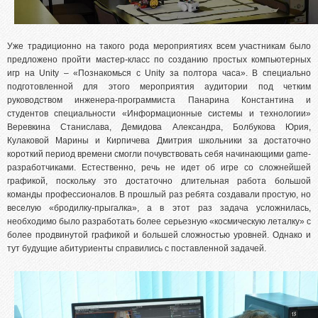
Уже традиционно на такого рода мероприятиях всем участникам было
предложено пройти мастер-класс по созданию простых компьютерных
игр на Unity – «Познакомься с Unity за полтора часа». В специально
подготовленной для этого мероприятия аудитории под четким
руководством инженера-программиста Панарина Константина и
студентов специальности «Информационные системы и технологии»
Веревкина Станислава, Демидова Александра, Болбукова Юрия,
Кулаковой Марины и Кирпичева Дмитрия школьники за достаточно
короткий период времени смогли почувствовать себя начинающими game-
разработчиками. Естественно, речь не идет об игре со сложнейшей
графикой, поскольку это достаточно длительная работа большой
команды профессионалов. В прошлый раз ребята создавали простую, но
веселую «бродилку-прыгалка», а в этот раз задача усложнилась,
необходимо было разработать более серьезную «космическую леталку» с
более продвинутой графикой и большей сложностью уровней. Однако и
тут будущие абитуриенты справились с поставленной задачей.