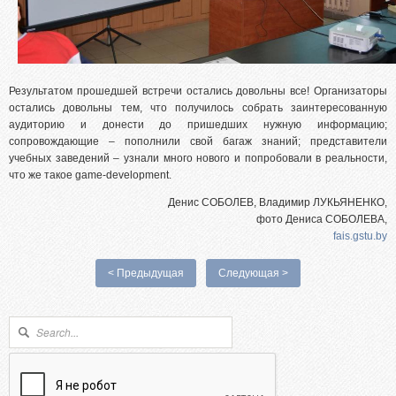
Результатом прошедшей встречи остались довольны все! Организаторы
остались довольны тем, что получилось собрать заинтересованную
аудиторию и донести до пришедших нужную информацию;
сопровождающие – пополнили свой багаж знаний; представители
учебных заведений – узнали много нового и попробовали в реальности,
что же такое game-development.
Денис СОБОЛЕВ, Владимир ЛУКЬЯНЕНКО,
фото Дениса СОБОЛЕВА,
fais.gstu.by
< Предыдущая
Следующая >
Форма поиска
Поиск