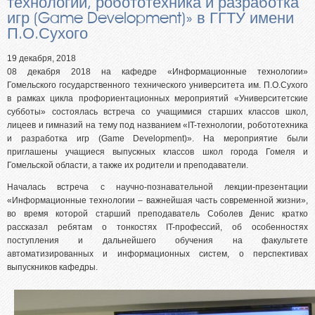
технологии, робототехника и разработка
Абитуриентам из Российской федерации
игр (Game Development)» в ГГТУ имени
Зачисление без вступительных испытаний
П.О.Сухого
Родителям абитуриентов
19 декабря, 2018
Часто задаваемые вопросы
08 декабря 2018 на кафедре «Информационные технологии»
Гомельского государственного технического университета им. П.О.Сухого
Факультет довузовской подготовки
в рамках цикла профориентационных мероприятий «Университетские
Централизованное тестирование
субботы» состоялась встреча со учащимися старших классов школ,
лицеев и гимназий на тему под названием «IT-технологии, робототехника
Репетиционное тестирование
и разработка игр (Game Development)». На мероприятие были
приглашены учащиеся выпускных классов школ города Гомеля и
Профориентанционные мероприятия 2023/2024
Гомельской области, а также их родители и преподаватели.
Началась встреча с научно-познавательной лекции-презентации
«Информационные технологии – важнейшая часть современной жизни»,
во время которой старший преподаватель Соболев Денис кратко
рассказал ребятам о тонкостях IT-профессий, об особенностях
поступления и дальнейшего обучения на факультете
автоматизированных и информационных систем, о перспективах
выпускников кафедры.