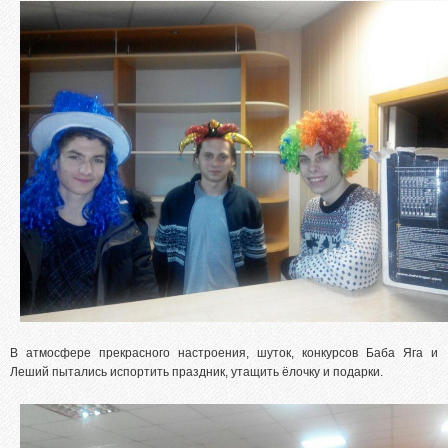
Абитуриентам из Российской федерации
Зачисление без вступительных испытаний
Родителям абитуриентов
Часто задаваемые вопросы
Факультет довузовской подготовки
Централизованное тестирование
Репетиционное тестирование
Профориентанционные мероприятия 2023/2024
В атмосфере прекрасного настроения, шуток, конкурсов Баба Яга и
Леший пытались испортить праздник, утащить ёлочку и подарки.