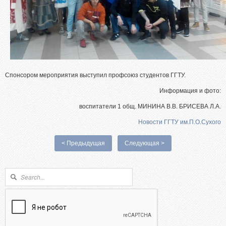
Спонсором мероприятия выступил профсоюз студентов ГГТУ.
Информация и фото:
воспитатели 1 общ. МИНИНА В.В. БРИСЕВА Л.А.
Новости ГГТУ им.П.О.Сухого
< Предыдущая
Следующая >
Форма поиска
Поиск