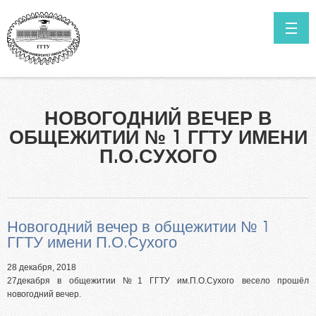
Перейти к основному содержанию
ГЛАВНАЯ
НОВОСТИ
Как поступить в ГГТУ им. П.О.Сухого?
НОВОГОДНИЙ ВЕЧЕР В
Высшее образование в сокращенные сроки обучения
КОНТАКТЫ
ОБЩЕЖИТИИ № 1 ГГТУ ИМЕНИ
Нормативные документы
ИТОГИ ПРИЁМА ПРОШЛЫХ ЛЕТ
П.О.СУХОГО
Специальности
САЙТ УНИВЕРСИТЕТА
Информация о ходе приёмной кампании
Мы в Telegram
Новогодний вечер в общежитии № 1
Выпускникам инженерных классов
ГГТУ имени П.О.Сухого
Личный кабинет абитуриента
28 декабря, 2018
Олимпиада для поступления в ГГТУ им. П.О.Сухого
27декабря в общежитии №1 ГГТУ им.П.О.Сухого весело прошёл
новогодний вечер.
Целевая подготовка