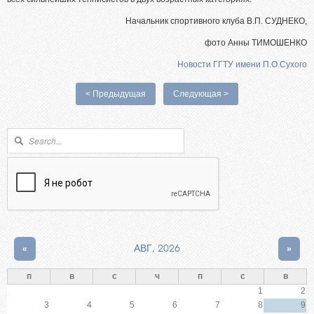
Начальник спортивного клуба В.П. СУДНЕКО,
фото Анны ТИМОШЕНКО
Новости ГГТУ имени П.О.Сухого
< Предыдущая
Следующая >
Форма поиска
Поиск
«
АВГ, 2026
»
п
в
с
ч
п
с
в
1
2
3
4
5
6
7
8
9