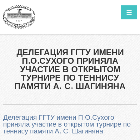
Перейти к основному содержанию
ГЛАВНАЯ
НОВОСТИ
Как поступить в ГГТУ им. П.О.Сухого?
ДЕЛЕГАЦИЯ ГГТУ ИМЕНИ
Высшее образование в сокращенные сроки обучения
КОНТАКТЫ
П.О.СУХОГО ПРИНЯЛА
Нормативные документы
ИТОГИ ПРИЁМА ПРОШЛЫХ ЛЕТ
УЧАСТИЕ В ОТКРЫТОМ
Специальности
ТУРНИРЕ ПО ТЕННИСУ
САЙТ УНИВЕРСИТЕТА
Информация о ходе приёмной кампании
ПАМЯТИ А. С. ШАГИНЯНА
Мы в Telegram
Выпускникам инженерных классов
Личный кабинет абитуриента
Делегация ГГТУ имени П.О.Сухого
Олимпиада для поступления в ГГТУ им. П.О.Сухого
приняла участие в открытом турнире по
теннису памяти А. С. Шагиняна
Целевая подготовка