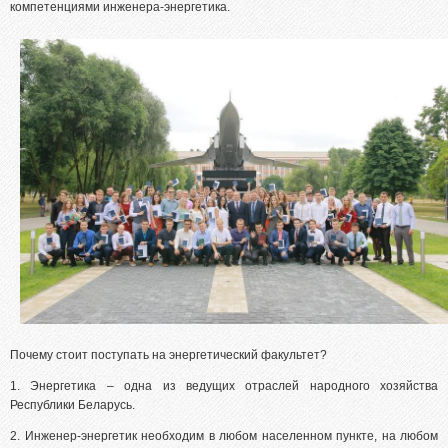
Абитуриентам из Российской федерации
компетенциями инженера-энергетика.
Зачисление без вступительных испытаний
Родителям абитуриентов
Часто задаваемые вопросы
Факультет довузовской подготовки
Централизованное тестирование
Репетиционное тестирование
Профориентанционные мероприятия 2023/2024
Почему стоит поступать на энергетический факультет?
1. Энергетика – одна из ведущих отраслей народного хозяйства
Республики Беларусь.
2. Инженер-энергетик необходим в любом населенном пункте, на любом