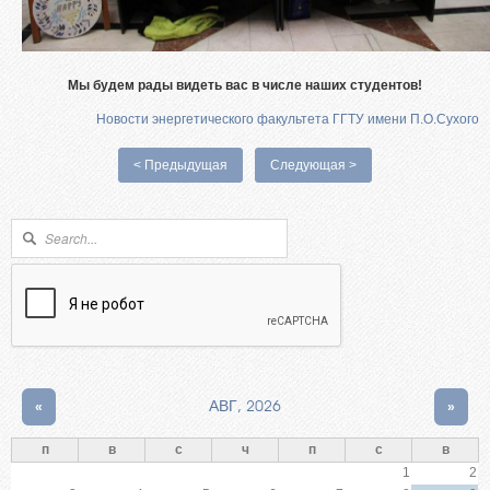
Мы будем рады видеть вас в числе наших студентов!
Новости энергетического факультета ГГТУ имени П.О.Сухого
< Предыдущая
Следующая >
Форма поиска
Поиск
«
АВГ, 2026
»
п
в
с
ч
п
с
в
1
2