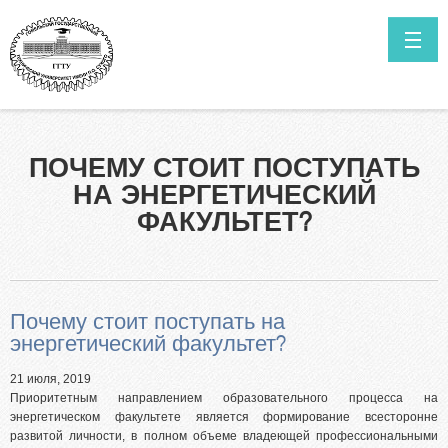
Перейти к основному содержанию
ГЛАВНАЯ
НОВОСТИ
Как поступить в ГГТУ им. П.О.Сухого?
ПОЧЕМУ СТОИТ ПОСТУПАТЬ
Высшее образование в сокращенные сроки обучения
КОНТАКТЫ
НА ЭНЕРГЕТИЧЕСКИЙ
Нормативные документы
ИТОГИ ПРИЁМА ПРОШЛЫХ ЛЕТ
ФАКУЛЬТЕТ?
Специальности
САЙТ УНИВЕРСИТЕТА
Информация о ходе приёмной кампании
Мы в Telegram
Почему стоит поступать на
Выпускникам инженерных классов
энергетический факультет?
Личный кабинет абитуриента
21 июля, 2019
Олимпиада для поступления в ГГТУ им. П.О.Сухого
Приоритетным направлением образовательного процесса на
энергетическом факультете является формирование всесторонне
Целевая подготовка
развитой личности, в полном объеме владеющей профессиональными