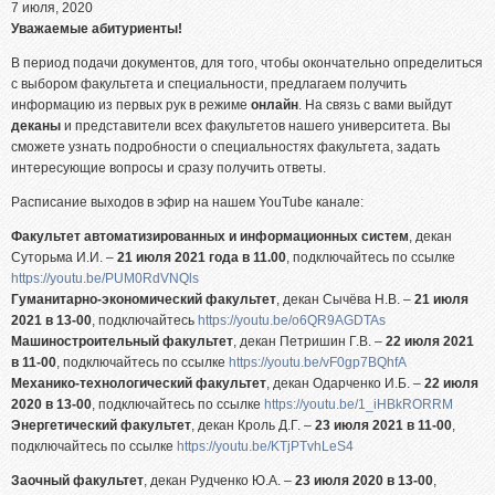
Абитуриентам из Российской федерации
7 июля, 2020
Уважаемые абитуриенты!
Зачисление без вступительных испытаний
В период подачи документов, для того, чтобы окончательно определиться
Родителям абитуриентов
с выбором факультета и специальности, предлагаем получить
Часто задаваемые вопросы
информацию из первых рук в режиме
онлайн
. На связь с вами выйдут
деканы
и представители всех факультетов нашего университета. Вы
Факультет довузовской подготовки
сможете узнать подробности о специальностях факультета, задать
интересующие вопросы и сразу получить ответы.
Централизованное тестирование
Расписание выходов в эфир на нашем YouTube канале:
Репетиционное тестирование
Факультет автоматизированных и информационных систем
, декан
Профориентанционные мероприятия 2023/2024
Суторьма И.И. –
21 июля 2021 года в 11.00
, подключайтесь по ссылке
https://youtu.be/PUM0RdVNQls
Гуманитарно-экономический факультет
, декан Сычёва Н.В. –
21 июля
2021 в 13-00
, подключайтесь
https://youtu.be/o6QR9AGDTAs
Машиностроительный факультет
, декан Петришин Г.В. –
22 июля 2021
в 11-00
, подключайтесь по ссылке
https://youtu.be/vF0gp7BQhfA
Механико-технологический факультет
, декан Одарченко И.Б. –
22 июля
2020 в 13-00
, подключайтесь по ссылке
https://youtu.be/1_iHBkRORRM
Энергетический факультет
, декан Кроль Д.Г. –
23 июля 2021 в 11-00
,
подключайтесь по ссылке
https://youtu.be/KTjPTvhLeS4
Заочный факультет
, декан Рудченко Ю.А. –
23 июля 2020 в 13-00
,