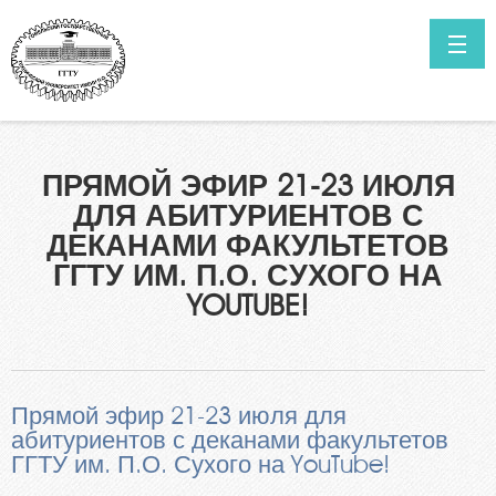
Перейти к основному содержанию
ГЛАВНАЯ
НОВОСТИ
Как поступить в ГГТУ им. П.О.Сухого?
ПРЯМОЙ ЭФИР 21-23 ИЮЛЯ
Высшее образование в сокращенные сроки обучения
КОНТАКТЫ
ДЛЯ АБИТУРИЕНТОВ С
Нормативные документы
ИТОГИ ПРИЁМА ПРОШЛЫХ ЛЕТ
ДЕКАНАМИ ФАКУЛЬТЕТОВ
Специальности
ГГТУ ИМ. П.О. СУХОГО НА
САЙТ УНИВЕРСИТЕТА
Информация о ходе приёмной кампании
YOUTUBE!
Мы в Telegram
Выпускникам инженерных классов
Личный кабинет абитуриента
Прямой эфир 21-23 июля для
Олимпиада для поступления в ГГТУ им. П.О.Сухого
абитуриентов с деканами факультетов
ГГТУ им. П.О. Сухого на YouTube!
Целевая подготовка