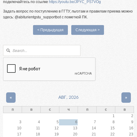
подключайтесь по ссылке
https://youtu.be/JPYC_PS7VOg
Задать вопрос по поступлению в ГГТУ, льготам и правилам приема можно
здесь: @abiturientgstu_supportbot с пометкой ПК.
< Предыдущая
Следующая >
Форма поиска
Поиск
«
АВГ, 2026
»
п
в
с
ч
п
с
в
1
2
3
4
5
6
7
8
9
10
11
12
13
14
15
16
17
18
19
20
21
22
23