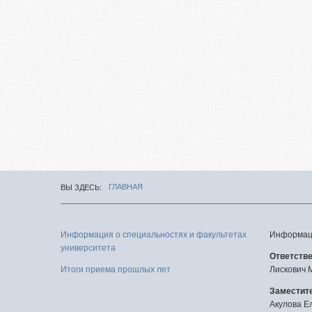
Целе
Абит
фед
Зачи
исп
Роди
Част
Факу
подг
ГЛАВНАЯ
ВЫ ЗДЕСЬ
Цен
тест
Репе
Информация о специальностях и факультетах
Информаци
университета
Про
Ответств
меро
Итоги приема прошлых лет
Лискович 
Заместите
Акулова Е