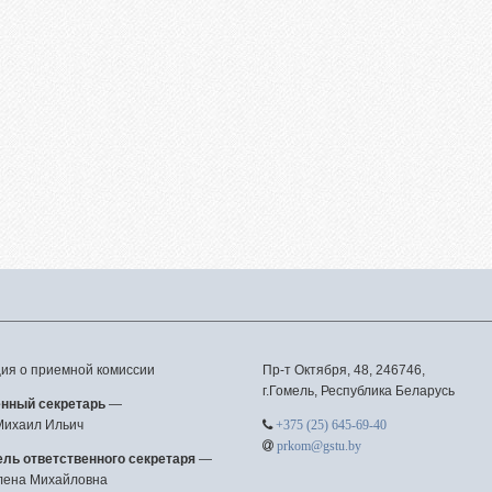
вая подготовка
уриентам из Российской
ерации
сление без вступительных
ытаний
телям абитуриентов
о задаваемые вопросы
льтет довузовской
отовки
трализованное
ирование
тиционное тестирование
я о приемной комиссии
Пр-т Октября, 48, 246746,
г.Гомель, Республика Беларусь
фориентанционные
енный секретарь
—
приятия 2023/2024
Михаил Ильич
+375 (25) 645-69-40
prkom@gstu.by
ль ответственного секретаря
—
лена Михайловна