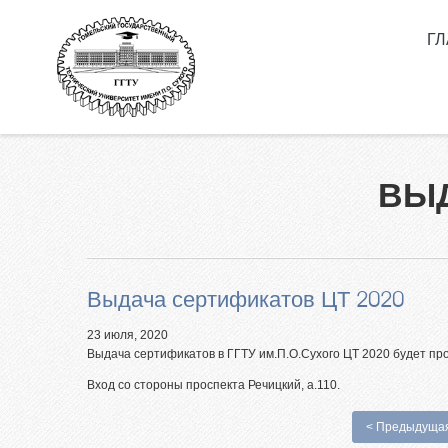
Перейти к основному содержанию
Г
Как 
П.О.
Высш
сокр
ВЫД
Нор
Спе
Инф
кам
Выдача сертификатов ЦТ 2020
Мы в
23 июля, 2020
Вып
Выдача сертификатов в ГГТУ им.П.О.Сухого ЦТ 2020 будет прои
клас
Вход со стороны проспекта Речицкий, а.110.
Личн
< Предыдуща
Олим
ГГТУ