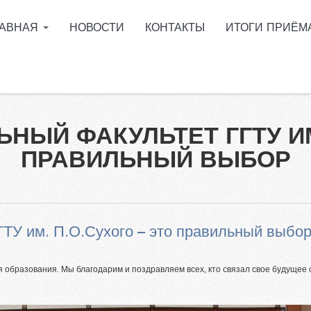
ЛАВНАЯ
НОВОСТИ
КОНТАКТЫ
ИТОГИ ПРИЁМ
поступить в ГГТУ им.
Сухого?
ее образование в
ащенные сроки обучения
ЫЙ ФАКУЛЬТЕТ ГГТУ ИМ.
мативные документы
ПРАВИЛЬНЫЙ ВЫБОР
циальности
ормация о ходе приёмной
пании
 Telegram
ТУ им. П.О.Сухого – это правильный выбо
ускникам инженерных
сов
образования. Мы благодарим и поздравляем всех, кто связал свое будущее 
ый кабинет абитуриента
пиада для поступления в
 им. П.О.Сухого