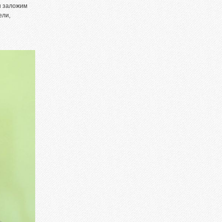
ы заложим
ели,