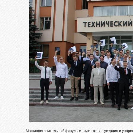
Целе
Абит
фед
Зачи
исп
Роди
Част
Факу
подг
Цен
тест
Репе
Про
меро
Машиностроительный факультет ждет от вас усердия и упорст