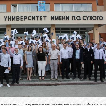
вая подготовка
уриентам из Российской
ерации
сление без вступительных
ытаний
телям абитуриентов
о задаваемые вопросы
льтет довузовской
отовки
трализованное
ирование
тиционное тестирование
фориентанционные
приятия 2023/2024
ва в освоении столь нужных и важных инженерных профессий. Мы же, в свою