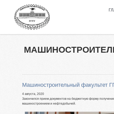
Перейти к основному содержанию
Г
Как 
П.О.
Высш
сокр
МАШИНОСТРОИТЕЛЬН
Нор
Спе
Инф
кам
Мы в
Машиностроительный факультет ГГ
Вып
клас
4 августа, 2020
Закончился прием документов на бюджетную форму получения 
Личн
машиностроением и нефтедобычей.
Олим
ГГТУ