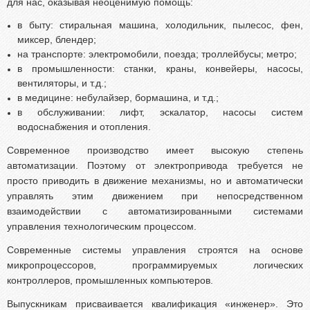
для нас, оказывая неоценимую помощь:
в быту: стиральная машина, холодильник, пылесос, фен,
миксер, блендер;
на транспорте: электромобили, поезда; троллейбусы; метро;
в промышленности: станки, краны, конвейеры, насосы,
вентиляторы, и т.д.;
в медицине: небулайзер, бормашина, и т.д.;
в обслуживании: лифт, эскалатор, насосы систем
водоснабжения и отопления.
Современное производство имеет высокую степень
автоматизации. Поэтому от электропривода требуется не
просто приводить в движение механизмы, но и автоматически
управлять этим движением при непосредственном
взаимодействии с автоматизированными системами
управления технологическим процессом.
Современные системы управления строятся на основе
микропроцессоров, программируемых логических
контроллеров, промышленных компьютеров.
Выпускникам присваивается квалификация «инженер». Это