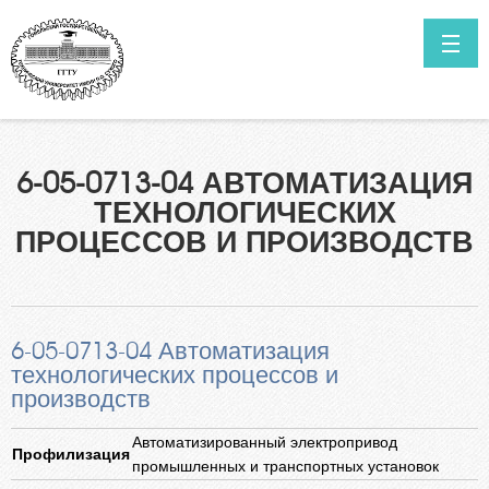
Перейти к основному содержанию
ГЛАВНАЯ
НОВОСТИ
Как поступить в ГГТУ им. П.О.Сухого?
6-05-0713-04 АВТОМАТИЗАЦИЯ
Высшее образование в сокращенные сроки обучения
КОНТАКТЫ
ТЕХНОЛОГИЧЕСКИХ
Нормативные документы
ПРОЦЕССОВ И ПРОИЗВОДСТВ
ИТОГИ ПРИЁМА ПРОШЛЫХ ЛЕТ
Специальности
САЙТ УНИВЕРСИТЕТА
Информация о ходе приёмной кампании
Мы в Telegram
6-05-0713-04 Автоматизация
Выпускникам инженерных классов
технологических процессов и
Личный кабинет абитуриента
производств
Олимпиада для поступления в ГГТУ им. П.О.Сухого
Автоматизированный электропривод
Профилизация
Целевая подготовка
промышленных и транспортных установок