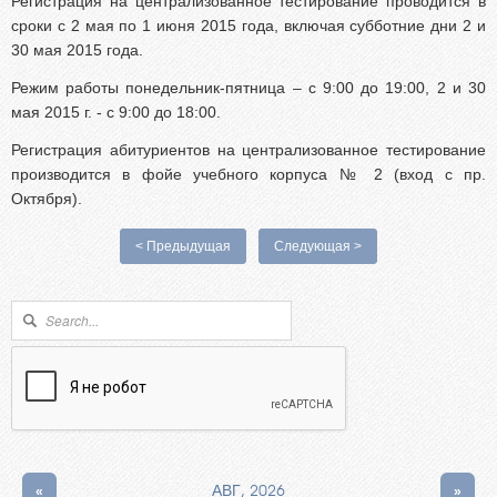
Регистрация на централизованное тестирование проводится в
Абитуриентам из Российской федерации
сроки с 2 мая по 1 июня 2015 года, включая субботние дни 2 и
Зачисление без вступительных испытаний
30 мая 2015 года.
Родителям абитуриентов
Режим работы понедельник-пятница – с 9:00 до 19:00, 2 и 30
Часто задаваемые вопросы
мая 2015 г. - с 9:00 до 18:00.
Факультет довузовской подготовки
Регистрация абитуриентов на централизованное тестирование
производится в фойе учебного корпуса № 2 (вход с пр.
Централизованное тестирование
Октября).
Репетиционное тестирование
Профориентанционные мероприятия 2023/2024
< Предыдущая
Следующая >
Форма поиска
Поиск
«
АВГ, 2026
»