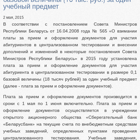
Абитуриентам из Российской федерации
учебный предмет
Зачисление без вступительных испытаний
2 мая, 2015
Родителям абитуриентов
В соответствии с постановлением Совета Министров
Часто задаваемые вопросы
Республики Беларусь от 16.04.2008 года № 565 «О взимании
платы за прием и оформление документов для участия
Факультет довузовской подготовки
абитуриентов в централизованном тестировании и внесении
Централизованное тестирование
дополнений и изменений в некоторые постановления Совета
Министров Республики Беларусь» в 2015 году установлена
Репетиционное тестирование
плата за прием и оформление документов для участия
Профориентанционные мероприятия 2023/2024
абитуриента в централизованном тестировании в размере 0,1
базовой величины (18 тысяч рублей) за один учебный предмет
(далее - плата за прием и оформление документов).
Плата за прием и оформление документов производится в
сроки с 1 мая по 1 июня включительно. Плата за прием и
оформление документов осуществляется в учреждении
открытого акционерного общества «Сберегательный банк
«Беларусбанк» на текущие счета по внебюджетным средствам
учебных заведений, определенных пунктами проведения
централизованного тестирования. Учебные заведения,