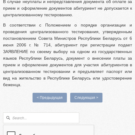
В случае неуплаты и непредставления документа об оплате за
прием и оформление документов абитуриент не допускается к
централизованному тестированию.
В соответствии с Положением о порядке организации и
проведения централизованного тестирования, утвержденным
постановлением Совета Министров Республики Беларусь от 6
июня 2006 г. № 714, абитуриент при регистрации подает
ЗАЯВЛЕНИЕ по своему выбору на одном из государственных
языков Республики Беларусь, документ о внесении платы за
прием и оформление документов для участия абитуриентов в
централизованном тестировании и предъявляет паспорт или
вид на жительство в Республике Беларусь или удостоверение
беженца.
< Предыдущая
Следующая >
Форма поиска
Поиск