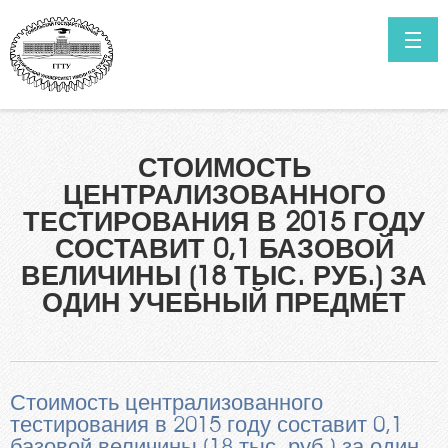
Перейти к основному содержанию
ГЛАВНАЯ
НОВОСТИ
Как поступить в ГГТУ им. П.О.Сухого?
СТОИМОСТЬ
Высшее образование в сокращенные сроки обучения
КОНТАКТЫ
ЦЕНТРАЛИЗОВАННОГО
Нормативные документы
ТЕСТИРОВАНИЯ В 2015 ГОДУ
ИТОГИ ПРИЁМА ПРОШЛЫХ ЛЕТ
Специальности
СОСТАВИТ 0,1 БАЗОВОЙ
САЙТ УНИВЕРСИТЕТА
Информация о ходе приёмной кампании
ВЕЛИЧИНЫ (18 ТЫС. РУБ.) ЗА
Мы в Telegram
ОДИН УЧЕБНЫЙ ПРЕДМЕТ
Выпускникам инженерных классов
Личный кабинет абитуриента
Олимпиада для поступления в ГГТУ им. П.О.Сухого
Стоимость централизованного
Целевая подготовка
тестирования в 2015 году составит 0,1
базовой величины (18 тыс. руб.) за один