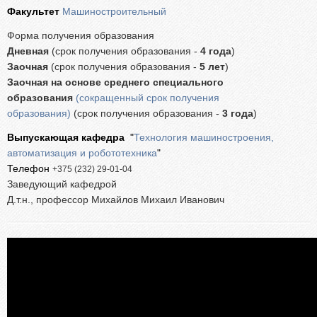
Абитуриентам из Российской федерации
Факультет
Машиностроительный
Зачисление без вступительных испытаний
Форма получения образования
Родителям абитуриентов
Дневная
(срок получения образования -
4 года
)
Заочная
(срок получения образования -
5 лет
)
Часто задаваемые вопросы
Заочная
на основе среднего специального
Факультет довузовской подготовки
образования
(сокращенный срок получения
Централизованное тестирование
образования)
(срок получения образования -
3 года
)
Репетиционное тестирование
Выпускающая кафедра
"
Технология машиностроения,
автоматизация и робототехника
"
Профориентанционные мероприятия 2023/2024
Телефон
+375 (232) 29-01-04
Заведующий кафедрой
Д.т.н., профессор Михайлов Михаил Иванович